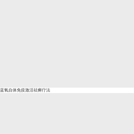
蓝氧自体免疫激活祛癣疗法